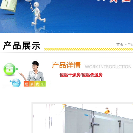
首页
>
产
恒温干燥房/恒温低湿房