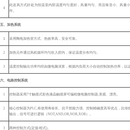
此送风方式好处为恒温室内部温度均匀度好，风量均匀、而且噪音小、风量
4
作。
五、加热系统
1
采用陶电加热管方式、热效率高，安全可靠。
2
加热元件通过风机循环均匀吹入腔内，保证温度分布均匀。
3
温度控制输出功率均经由微电脑演算，根据内负荷大小自动控制加热功率，以
六、电路控制系统
1
控制器采用
7寸
触摸式彩
色
液晶
触摸屏可编程
微电脑控制器
,美观、漂亮。
2
核心控制器为
PLC,有使用寿命长、抗干扰能力强、控制精确度高等优点，比
输出，信号可进行逻辑（NOT,AND,OR,NOR,XOR）。
3
两种控制方式
(定值/程式)。