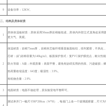
9
设备功率：
12KW。
二、结构及房体材质
房体保温板材质：房体采用
50
mm厚岩棉板组成，
房体内外部立式直角处采用
1
更大气、美观。
保温材质：
岩棉
75mm厚 ，
岩棉夹芯板纤维垂直板面粘结，排列紧密，不风化
芯材：
(
矿
)
岩棉容量为
140kg/m3
。板面保护形式：复
PVC
保护膜优点
，
耐火性能
2
防火等级：
A
级
；
外观质量：表面平整，避免有妨碍实用的伤痕、污迹破损
；
热荷重收缩温度：
643
度
；
吸湿性：
3.9%
。
有机物含量：
2.9%
3
地面材质：
地面不做处理，原实验室地平整即可。
测试
单开
门
一幅尺寸
80*200c
m
（
W*H）
，每扇门上各一个玻璃观察窗
，
尺寸为
4