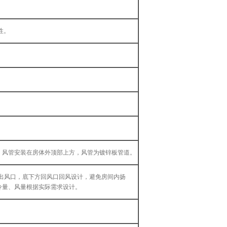
性。
，
风管安装在房体外顶部上方，
风管为镀锌板管道
。
出风口，
底下方回风
口回风
设计
，避免房间内扬
冷量
、
风量
根据实际需求设计。