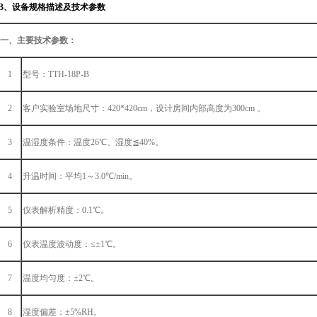
B、
设备规格描述及技术参数
一、主要技术参数：
1
型号：
TTH-18P-B
2
客户实验室场地尺寸：
420*420cm，设计房间内部高度为300cm 。
3
温湿度条件
：
温度
26
℃、湿度
≦
40%。
4
升温时间：平均
1
～
3.0
℃
/min
。
5
仪表解析精度：
0.1℃。
6
仪表温度波动度：
≤±
1
℃。
7
温度
均匀度
：
±
2
℃。
8
湿度偏差：
±
5%RH。