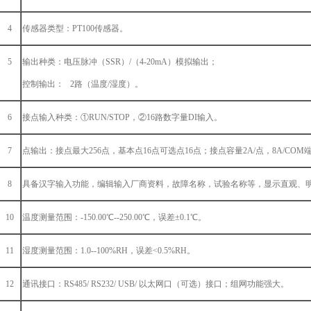
4
传感器类型：
PT100传感器。
5
输出种类：电压脉冲（
SSR）/（4-20mA）模拟输出；
控制输出：
2路（温度/湿度）。
6
接点输入种类：
①
RUN/STOP，
②
16路数字量DI输入。
7
点输出：接点最大
256点，基本点16点可选点16点；接点容量2A/点，8A/COM
8
具备汉字输入功能，编辑输入厂商资料，故障名称，试验名称等，显示直观、
10
温度测量范围：
-150.00
℃
--250.00
℃
，误差
±0.1
℃。
11
湿度测量范围：
1.0--100%RH，误差<0.5%RH。
12
通讯接口：
RS485/ RS232/ USB/ 以太网口（可选）接口；组网功能强大。