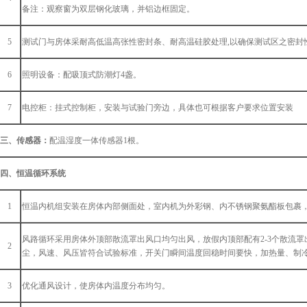
备注：观察窗为双层钢化玻璃，并铝边框固定。
5
测试门与房体采耐高低温高张性密封条
、耐高温硅胶处理
,以确保测试区之密
封
6
照明设备：
配吸顶式防潮灯
4盏。
7
电控柜：挂式控制柜，安装与试验门旁边，具体也可根据客户要求位置安装
三、
传感器
：
配温湿度一体传感器
1根
。
四、恒温循环系统
1
恒温内机组安装在房体内部
侧面处，室内机为外彩钢、内不锈钢聚氨酯板包裹
风路循环采用
房体外
顶
部
散流罩出风口
均匀
出风
，放假内顶部
配有
2-3个
散流罩
2
尘，
风速、风压皆符合试验标准，开关门瞬间温度回稳时间
要快，
加热量
、
制
3
优化通风设计，使房体内温度分布均匀
。