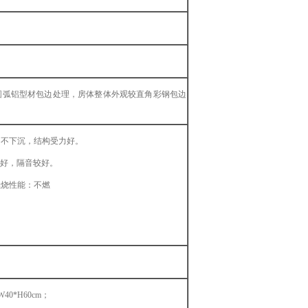
圆弧铝型材包边处理，房体整体外观较直角彩钢包边
，不下沉，结构受力好。
好，隔音较好
。
燃烧性能：不燃
W40*H60cm；